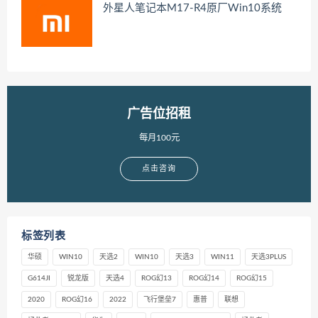
外星人笔记本M17-R4原厂Win10系统
广告位招租
每月100元
点击咨询
标签列表
华硕
WIN10
天选2
WIN10
天选3
WIN11
天选3PLUS
G614JI
锐龙版
天选4
ROG幻13
ROG幻14
ROG幻15
2020
ROG幻16
2022
飞行堡垒7
惠普
联想