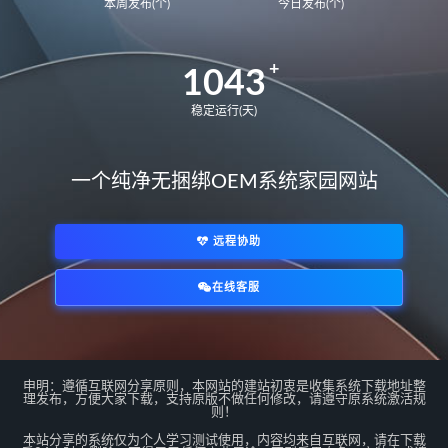
本周发布(个)
今日发布(个)
1043
稳定运行(天)
一个纯净无捆绑OEM系统家园网站
远程协助
在线客服
*/
申明：遵循互联网分享原则，本网站的建站初衷是收集系统下载地址整
理发布，方便大家下载，支持原版不做任何修改，请遵守原系统激活规
则！
本站分享的系统仅为个人学习测试使用，内容均来自互联网，请在下载