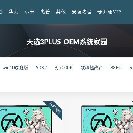
开通VIP
碁
华为
小米
惠普
其他
安装教程
天选3PLUS-OEM系统家园
win10家庭版
90K2
刃7000K
联想拯救者
83EG
R
in10系统
M17-R4
笔记本
外星人
82QY
Gen2
V
X
82UH
82K6
Y9000K
81LC
81FW
Y7000
0K-34IRZ
90NK
刃7000K-28IMB
拯救者
2024
83
SVIP免费
000
82RE
82YA
82Y9
拯救者r7000p
82RG
82
GR
拯救者r7000P
82B6
拯救者r7000
2021
MateBo
021
BDR-WFE9HN
华为荣耀 MagicBook 15 2021
GLO-F
WFG9
FRR-WFD9
华为荣耀猎人游戏本V700
HKD-W76