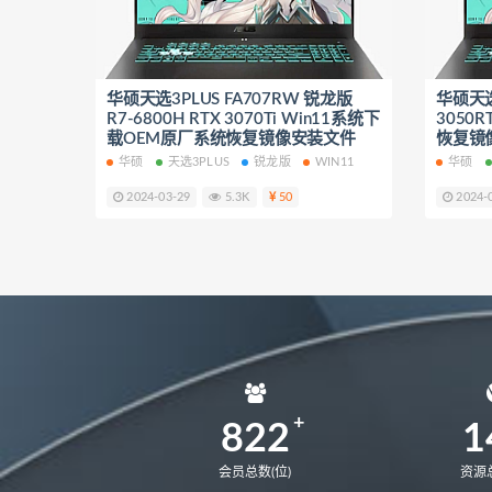
NbDE-WFH9
NbDE-WFE9
KLVL-W56W
matebook 14 20
华硕天选3PLUS FA707RW 锐龙版
matebook 14 2020锐龙版
华硕天选3
mat
R7-6800H RTX 3070Ti Win11系统下
3050
MateStation B515
CREM-WFG
载OEM原厂系统恢复镜像安装文件
恢复镜
华硕
天选3PLUS
锐龙版
WIN11
华硕
2024-03-29
5.3K
50
2024-
822
1
会员总数(位)
资源总