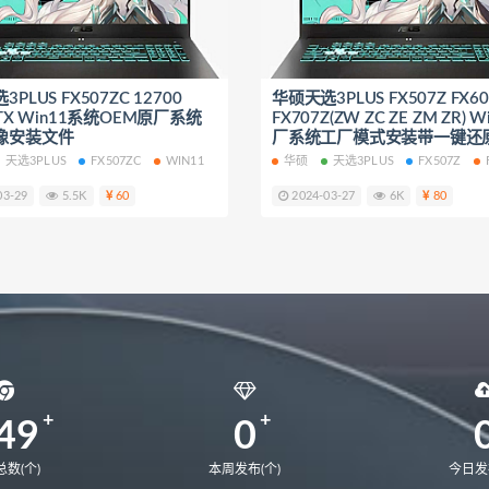
NbDE-WDH9
MateBookD14
BoDE-WFH9
BoDE-WFE9
22
EMF-16
EMD-58
MateBook13S 2023
MACHC-W
PLUS FX507ZC 12700
ebook 14 2020
matebook 13 2020锐龙版
华硕天选3PLUS FX507Z FX60
matebook 13 202
RTX Win11系统OEM原厂系统
FX707Z(ZW ZC ZE ZM ZR) 
9A
CREM-WFG9
MateBook16
MateBook14锐龙版2021
像安装文件
厂系统工厂模式安装带一键还
天选3PLUS
FX507ZC
WIN11
华硕
天选3PLUS
FX507Z
03-29
5.5K
60
2024-03-27
6K
80
49
0
数(个)
本周发布(个)
今日发