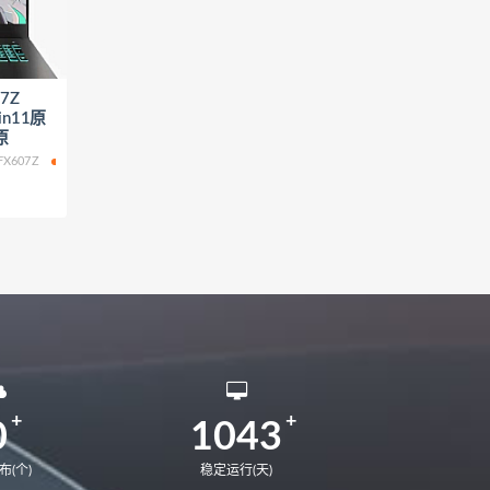
12代U
matebook E 2022
AE9LP
MateBook X PRO 2020
7Z
0
MateStation B520
Win11原
KelvinM-W5651W
原
FX607Z
FX707Z
WIN11
0
1043
布(个)
稳定运行(天)