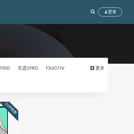
登录
7000
天选5PRO
FX607JV
更多
15
FL8000UN
FL8000UF
2018
82WK
82WM
90V2
DF
拯救者Y9000P
UX8402ZE
SVIP免费
RC
拯救者Y7000p
ok13
BMH-WFQ9HN
76
GLO-F56
HKD-W56
MateBook14S 2021