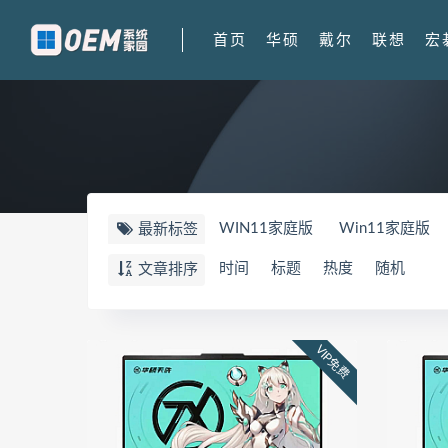
首页
华硕
戴尔
联想
宏
WIN11家庭版
Win11家庭版
最新标签
FX607PV
华硕天选5PRO
W
时间
标题
热度
随机
文章排序
顽石
82TF
81TH
Y9000
刃7000K-26IRB
90VA
900
VIP免费
UX8402ZA
82FW
拯救者Y7
拯救者r7000P2021 82JW
82
华为荣耀 MagicBook 15 锐龙版 2
华为荣耀 MagicBook 14
FRR-