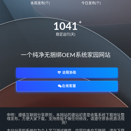
本周发布(个)
今日发布(个)
BDR-WFE9HN
华为荣耀 MagicBook 15 2021
1041
GLO-F76
GLO-F56
华为荣耀 MagicBook 14
FRR-WFG9
稳定运行(天)
FRR-WFD9
华为荣耀猎人游戏本V700
一个纯净无捆绑OEM系统家园网站
HKD-W76
HKD-W56
MateBook14S 2021
NbDE-WFH9
远程协助
NbDE-WFE9
NbDE-WDH9
MateBookD14
BoDE-WFH9
在线客服
BoDE-WFE9
12代U
*/
matebook E 2022
KLVL-W56W
matebook 14 2022
EMF-16
申明：遵循互联网分享原则，本网站的建站初衷是收集系统下载地址整
EMD-58
MateBook13S 2023
理发布，方便大家下载，支持原版不做任何修改，请遵守原系统激活规
则！
MACHC-WAE9LP
本站分享的系统仅为个人学习测试使用，内容均来自互联网，请在下载