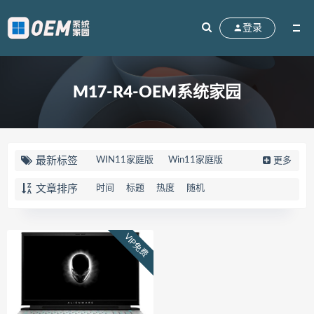
登录
M17-R4-OEM系统家园
最新标签
WIN11家庭版
Win11家庭版
更多
win10家庭版
90K2
刃7000K
文章排序
时间
标题
热度
随机
联想拯救者
83EG
R7000
天选5PRO
FX607JV
FX607PV
VIP免费
华硕天选5PRO
Win10系统
M17-R4
笔记本
外星人
82QY
Gen2
V15
FL8000UN
FL8000UF
顽石
82TF
81TH