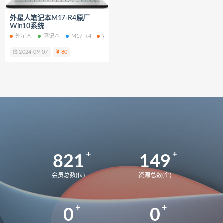
Y9000X
82UH
82K6
Y9000K
外星人笔记本M17-R4原厂
81LC
81FW
Y7000
2018
Win10系统
82WK
82WM
90V2
外星人
笔记本
M17-R4
WIN10系统
刃7000K-26IRB
90VA
2024-09-07
80
9000K-34IRZ
90NK
刃7000K-28IMB
拯救者
2024
83DF
拯救者Y9000P
UX8402ZE
UX8402ZA
82FW
拯救者Y7000
82RE
82YA
82Y9
拯救者r7000p
82RG
82RC
拯救者Y7000p
821
149
拯救者r7000P2021 82JW
82GR
会员总数(位)
资源总数(个)
拯救者r7000P
82B6
拯救者r7000
2021
MateBook13
BMH-WFQ9HN
0
0
华为荣耀 MagicBook 15 锐龙版 2021