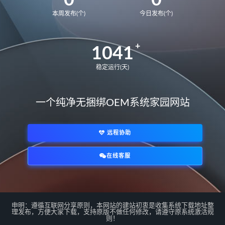
0
0
本周发布(个)
今日发布(个)
BDR-WFE9HN
华为荣耀 MagicBook 15 2021
GLO-F76
GLO-F56
1041
华为荣耀 MagicBook 14
FRR-WFG9
稳定运行(天)
FRR-WFD9
华为荣耀猎人游戏本V700
一个纯净无捆绑OEM系统家园网站
HKD-W76
HKD-W56
MateBook14S 2021
NbDE-WFH9
NbDE-WFE9
NbDE-WDH9
远程协助
MateBookD14
BoDE-WFH9
在线客服
BoDE-WFE9
12代U
*/
matebook E 2022
KLVL-W56W
matebook 14 2022
EMF-16
EMD-58
MateBook13S 2023
申明：遵循互联网分享原则，本网站的建站初衷是收集系统下载地址整
理发布，方便大家下载，支持原版不做任何修改，请遵守原系统激活规
MACHC-WAE9LP
则！