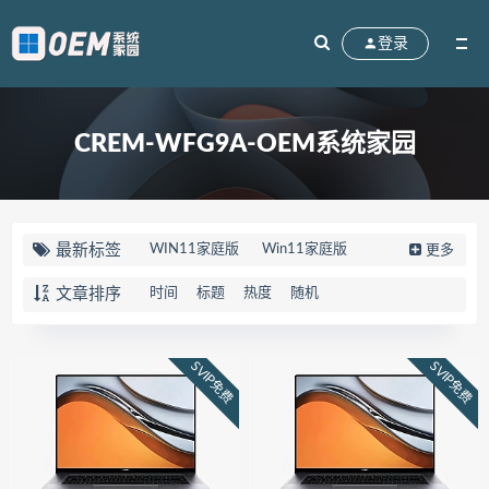
登录
CREM-WFG9A-OEM系统家园
最新标签
WIN11家庭版
Win11家庭版
更多
win10家庭版
90K2
刃7000K
文章排序
时间
标题
热度
随机
联想拯救者
83EG
R7000
天选5PRO
FX607JV
FX607PV
SVIP免费
SVIP免费
华硕天选5PRO
Win10系统
M17-R4
笔记本
外星人
82QY
Gen2
V15
FL8000UN
FL8000UF
顽石
82TF
81TH