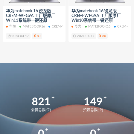
Y9000X
82UH
82K6
Y9000K
华为matebook 16 锐龙版
华为matebook 16 锐龙版
81LC
81FW
Y7000
2018
CREM-WFG9A 工厂版原厂
CREM-WFG9A 工厂版原厂
Win11系统带一键还原
Win10系统带一键还原
82WK
82WM
90V2
华为
MATEBOOK16
CREM-WFG9A
华为
WIN11
MATEBOOK16
CREM-WF
刃7000K-26IRB
90VA
2024-04-17
80
2024-04-17
80
9000K-34IRZ
90NK
刃7000K-28IMB
拯救者
2024
83DF
拯救者Y9000P
UX8402ZE
UX8402ZA
82FW
拯救者Y7000
82RE
82YA
82Y9
拯救者r7000p
82RG
82RC
拯救者Y7000p
821
149
拯救者r7000P2021 82JW
82GR
拯救者r7000P
82B6
会员总数(位)
资源总数(个)
拯救者r7000
2021
MateBook13
BMH-WFQ9HN
华为荣耀 MagicBook 15 锐龙版 2021