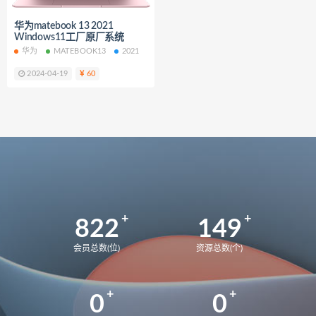
Y9000X
82UH
82K6
Y9000K
华为matebook 13 2021
81LC
81FW
Y7000
2018
Windows11工厂原厂系统
82WK
82WM
90V2
华为
MATEBOOK13
2021
WIN11
刃7000K-26IRB
90VA
2024-04-19
60
9000K-34IRZ
90NK
刃7000K-28IMB
拯救者
2024
83DF
拯救者Y9000P
UX8402ZE
UX8402ZA
82FW
拯救者Y7000
82RE
82YA
82Y9
拯救者r7000p
82RG
82RC
拯救者Y7000p
822
149
拯救者r7000P2021 82JW
82GR
会员总数(位)
资源总数(个)
拯救者r7000P
82B6
拯救者r7000
2021
MateBook13
BMH-WFQ9HN
0
0
华为荣耀 MagicBook 15 锐龙版 2021