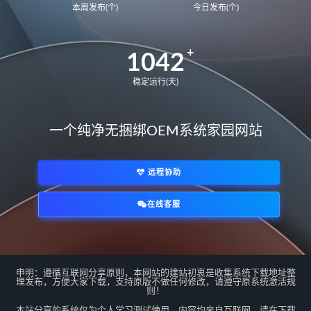
本周发布(个)
今日发布(个)
BDR-WFE9HN
华为荣耀 MagicBook 15 2021
1042
GLO-F76
GLO-F56
华为荣耀 MagicBook 14
FRR-WFG9
稳定运行(天)
FRR-WFD9
华为荣耀猎人游戏本V700
一个纯净无捆绑OEM系统家园网站
HKD-W76
HKD-W56
MateBook14S 2021
NbDE-WFH9
远程协助
NbDE-WFE9
NbDE-WDH9
MateBookD14
BoDE-WFH9
在线客服
BoDE-WFE9
12代U
*/
matebook E 2022
KLVL-W56W
matebook 14 2022
EMF-16
申明：遵循互联网分享原则，本网站的建站初衷是收集系统下载地址整
EMD-58
MateBook13S 2023
理发布，方便大家下载，支持原版不做任何修改，请遵守原系统激活规
则！
MACHC-WAE9LP
本站分享的系统仅为个人学习测试使用，内容均来自互联网，请在下载