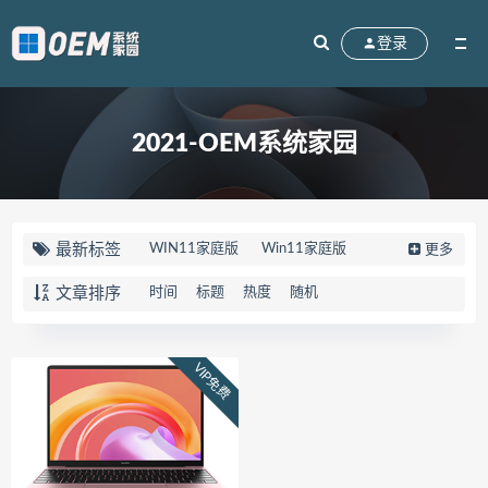
登录
2021-OEM系统家园
最新标签
WIN11家庭版
Win11家庭版
更多
win10家庭版
90K2
刃7000K
文章排序
时间
标题
热度
随机
联想拯救者
83EG
R7000
天选5PRO
FX607JV
FX607PV
VIP免费
华硕天选5PRO
Win10系统
M17-R4
笔记本
外星人
82QY
Gen2
V15
FL8000UN
FL8000UF
顽石
82TF
81TH