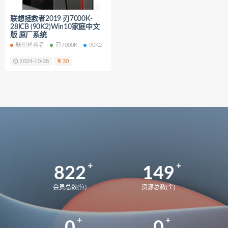
Y9000X
82UH
82K6
Y9000K
联想拯救者2019 刃7000K-
81LC
81FW
Y7000
2018
28ICB (90K2)Win10家庭中文
版 原厂系统
82WK
82WM
90V2
联想拯救者
刃7000K
90K2
WIN10
刃7000K-26IRB
90VA
2024-10-28
30
9000K-34IRZ
90NK
刃7000K-28IMB
拯救者
2024
83DF
拯救者Y9000P
UX8402ZE
UX8402ZA
82FW
拯救者Y7000
82RE
82YA
82Y9
拯救者r7000p
82RG
82RC
拯救者Y7000p
822
149
拯救者r7000P2021 82JW
82GR
拯救者r7000P
82B6
会员总数(位)
资源总数(个)
拯救者r7000
2021
MateBook13
BMH-WFQ9HN
华为荣耀 MagicBook 15 锐龙版 2021