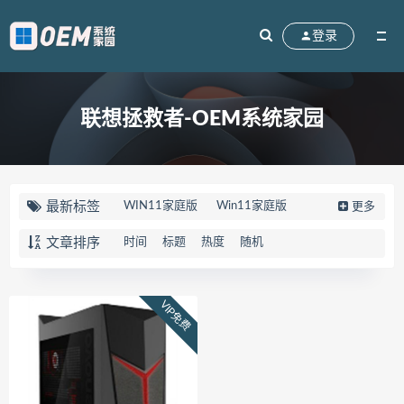
登录
联想拯救者-OEM系统家园
最新标签
WIN11家庭版
Win11家庭版
更多
win10家庭版
90K2
刃7000K
文章排序
时间
标题
热度
随机
联想拯救者
83EG
R7000
天选5PRO
FX607JV
FX607PV
VIP免费
华硕天选5PRO
Win10系统
M17-R4
笔记本
外星人
82QY
Gen2
V15
FL8000UN
FL8000UF
顽石
82TF
81TH