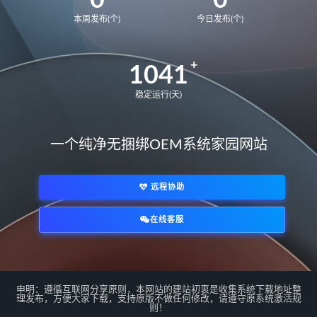
0
0
本周发布(个)
今日发布(个)
BDR-WFE9HN
华为荣耀 MagicBook 15 2021
GLO-F76
GLO-F56
1041
华为荣耀 MagicBook 14
FRR-WFG9
稳定运行(天)
FRR-WFD9
华为荣耀猎人游戏本V700
一个纯净无捆绑OEM系统家园网站
HKD-W76
HKD-W56
MateBook14S 2021
NbDE-WFH9
NbDE-WFE9
NbDE-WDH9
远程协助
MateBookD14
BoDE-WFH9
在线客服
BoDE-WFE9
12代U
*/
matebook E 2022
KLVL-W56W
matebook 14 2022
EMF-16
EMD-58
MateBook13S 2023
申明：遵循互联网分享原则，本网站的建站初衷是收集系统下载地址整
理发布，方便大家下载，支持原版不做任何修改，请遵守原系统激活规
MACHC-WAE9LP
则！