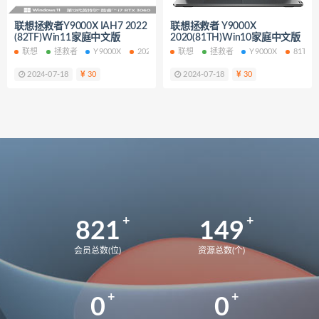
Y9000X
82UH
82K6
Y9000K
联想拯救者Y9000X IAH7 2022
联想拯救者 Y9000X
81LC
81FW
Y7000
2018
(82TF)Win11家庭中文版
2020(81TH)Win10家庭中文版
82WK
82WM
90V2
联想
拯救者
Y9000X
2022
82TF
联想
拯救者
Y9000X
81TH
刃7000K-26IRB
90VA
2024-07-18
30
2024-07-18
30
9000K-34IRZ
90NK
刃7000K-28IMB
拯救者
2024
83DF
拯救者Y9000P
UX8402ZE
UX8402ZA
82FW
拯救者Y7000
82RE
82YA
82Y9
拯救者r7000p
82RG
82RC
拯救者Y7000p
821
149
拯救者r7000P2021 82JW
82GR
会员总数(位)
资源总数(个)
拯救者r7000P
82B6
拯救者r7000
2021
MateBook13
BMH-WFQ9HN
0
0
华为荣耀 MagicBook 15 锐龙版 2021