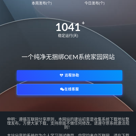
本周发布(个)
今日发布(个)
BDR-WFE9HN
华为荣耀 MagicBook 15 2021
1041
GLO-F76
GLO-F56
华为荣耀 MagicBook 14
FRR-WFG9
稳定运行(天)
FRR-WFD9
华为荣耀猎人游戏本V700
一个纯净无捆绑OEM系统家园网站
HKD-W76
HKD-W56
MateBook14S 2021
NbDE-WFH9
远程协助
NbDE-WFE9
NbDE-WDH9
MateBookD14
BoDE-WFH9
在线客服
BoDE-WFE9
12代U
*/
matebook E 2022
KLVL-W56W
matebook 14 2022
EMF-16
申明：遵循互联网分享原则，本网站的建站初衷是收集系统下载地址整
EMD-58
MateBook13S 2023
理发布，方便大家下载，支持原版不做任何修改，请遵守原系统激活规
则！
MACHC-WAE9LP
本站分享的系统仅为个人学习测试使用，内容均来自互联网，请在下载