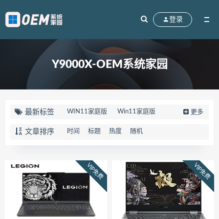
登录
Y9000X-OEM系统家园
最新标签
WIN11家庭版
Win11家庭版
更多
win10家庭版
90K2
刃7000K
文章排序
时间
标题
热度
随机
联想拯救者
83EG
R7000
天选5PRO
FX607JV
FX607PV
VIP免费
VIP免费
华硕天选5PRO
Win10系统
M17-R4
笔记本
外星人
82QY
Gen2
V15
FL8000UN
FL8000UF
顽石
82TF
81TH