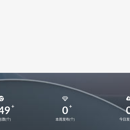
NbDE-WDH9
MateBookD14
BoDE-WFH9
BoDE-WFE9
22
EMF-16
EMD-58
MateBook13S 2023
MACHC-W
ebook 14 2020
matebook 13 2020锐龙版
matebook 13 202
9A
CREM-WFG9
MateBook16
MateBook14锐龙版2021
49
0
数(个)
本周发布(个)
今日发