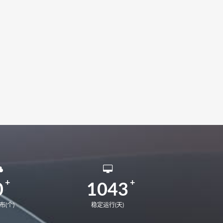
12代U
matebook E 2022
AE9LP
MateBook X PRO 2020
0
MateStation B520
KelvinM-W5651W
0
1043
布(个)
稳定运行(天)