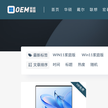
首页
华硕
戴尔
联想
宏
WIN11家庭版
Win11家庭版
最新标签
FX607PV
华硕天选5PRO
W
时间
标题
热度
随机
文章排序
顽石
82TF
81TH
Y9000
刃7000K-26IRB
90VA
900
VIP免费
UX8402ZA
82FW
拯救者Y7
拯救者r7000P2021 82JW
82
华为荣耀 MagicBook 15 锐龙版 2
华为荣耀 MagicBook 14
FRR-