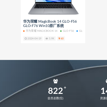
NbDE-WFH9
NbDE-WFE9
KLVL-W56W
matebook 14 20
华为荣耀 MagicBook 14 GLO-F56
matebook 14 2020锐龙版
mat
GLO-F76 Win10原厂系统
MateStation B515
CREM-WFG
华为荣耀 MAGICBOOK 14
GLO-F56
GLO-F76
WIN10
2024-04-19
5.9K
60
822
1
会员总数(位)
资源总