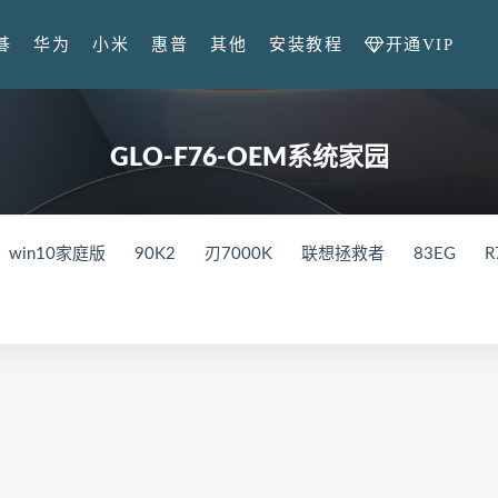
开通VIP
碁
华为
小米
惠普
其他
安装教程
GLO-F76-OEM系统家园
win10家庭版
90K2
刃7000K
联想拯救者
83EG
R
in10系统
M17-R4
笔记本
外星人
82QY
Gen2
V
X
82UH
82K6
Y9000K
81LC
81FW
Y7000
0K-34IRZ
90NK
刃7000K-28IMB
拯救者
2024
83
000
82RE
82YA
82Y9
拯救者r7000p
82RG
82
GR
拯救者r7000P
82B6
拯救者r7000
2021
MateBo
021
BDR-WFE9HN
华为荣耀 MagicBook 15 2021
GLO-F
WFG9
FRR-WFD9
华为荣耀猎人游戏本V700
HKD-W76