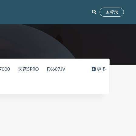
登录
7000
天选5PRO
FX607JV
更多
15
FL8000UN
FL8000UF
2018
82WK
82WM
90V2
DF
拯救者Y9000P
UX8402ZE
RC
拯救者Y7000p
ok13
BMH-WFQ9HN
76
GLO-F56
HKD-W56
MateBook14S 2021