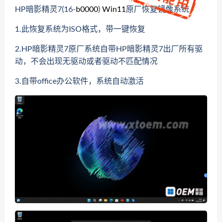
HP暗影精灵7(16-
b0000
)
Win11
原厂恢复镜像系统
1.此恢复系统为ISO格式，带一键恢复
2.
HP暗影精灵7
原厂系统自带
HP暗影精灵7
出厂所有驱
动，不会出现无驱动或者驱动不匹配情况
3.自带office办公软件，系统自动激活