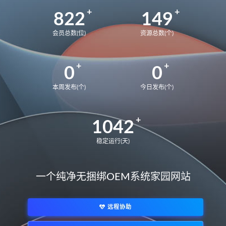
822
149
会员总数(位)
资源总数(个)
0
0
本周发布(个)
今日发布(个)
1042
稳定运行(天)
一个纯净无捆绑OEM系统家园网站
远程协助