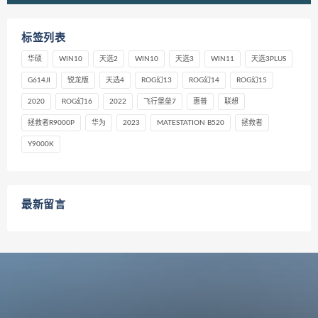
标签列表
华硕
WIN10
天选2
WIN10
天选3
WIN11
天选3PLUS
G614JI
锐龙版
天选4
ROG幻13
ROG幻14
ROG幻15
2020
ROG幻16
2022
飞行堡垒7
惠普
联想
拯救者R9000P
华为
2023
MATESTATION B520
拯救者
Y9000K
最新留言