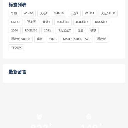
标签列表
华硕
WIN10
天选2
WIN10
天选3
WIN11
天选3PLUS
G614JI
锐龙版
天选4
ROG幻13
ROG幻14
ROG幻15
2020
ROG幻16
2022
飞行堡垒7
惠普
联想
拯救者R9000P
华为
2023
MATESTATION B520
拯救者
Y9000K
最新留言