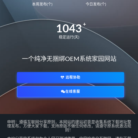
本周发布(个)
今日发布(个)
1043
稳定运行(天)
一个纯净无捆绑OEM系统家园网站
远程协助
在线客服
*/
申明：遵循互联网分享原则，本网站的建站初衷是收集系统下载地址整
理发布，方便大家下载，支持原版不做任何修改，请遵守原系统激活规
则！