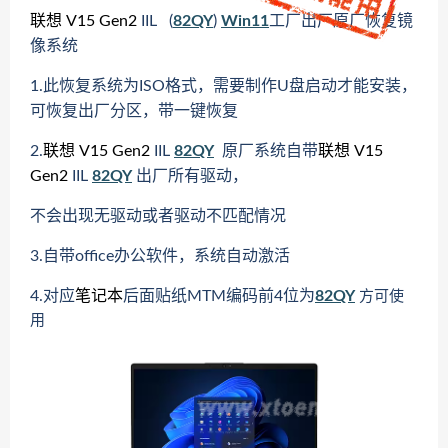
联想
V15
Gen2
IIL
(
82QY
)
Win11
工厂出厂原厂恢复镜
像系统
1.此恢复系统为ISO格式，需要制作U盘启动才能安装，
可恢复出厂分区，带一键恢复
2.
联想
V15
Gen2
IIL
82QY
原厂系统自带
联想
V15
Gen2
IIL
82QY
出厂所有驱动，
不会出现无驱动或者驱动不匹配情况
3.自带office办公软件，系统自动激活
4.对应
笔记本
后面贴纸MTM编码前4位为
82QY
方可使
用