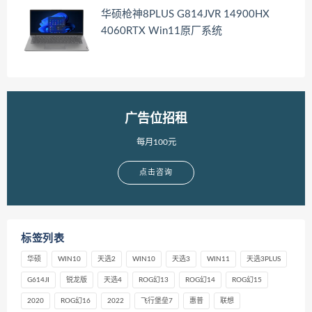
华硕枪神8PLUS G814JVR 14900HX
4060RTX Win11原厂系统
广告位招租
每月100元
点击咨询
标签列表
华硕
WIN10
天选2
WIN10
天选3
WIN11
天选3PLUS
G614JI
锐龙版
天选4
ROG幻13
ROG幻14
ROG幻15
2020
ROG幻16
2022
飞行堡垒7
惠普
联想