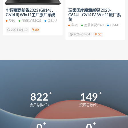
Y9000X
82UH
82K6
Y9000K
华硕魔霸新锐2023 (G814J、
玩家国度魔霸新锐 2023-
81LC
81FW
Y7000
2018
G614JI) Win11工厂原厂系统
G614JI-G614JV-Win11原厂系
统
82WK
82WM
90V2
华硕
魔霸新锐2023
G814J
G614JI
WIN11
华硕
魔霸新锐2023
G614JI
刃7000K-26IRB
90VA
2024-04-10
80
2024-04-04
50
9000K-34IRZ
90NK
刃7000K-28IMB
拯救者
2024
83DF
拯救者Y9000P
UX8402ZE
UX8402ZA
82FW
拯救者Y7000
82RE
82YA
82Y9
拯救者r7000p
82RG
82RC
拯救者Y7000p
822
149
拯救者r7000P2021 82JW
82GR
拯救者r7000P
82B6
会员总数(位)
资源总数(个)
拯救者r7000
2021
MateBook13
BMH-WFQ9HN
华为荣耀 MagicBook 15 锐龙版 2021