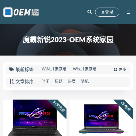
登录
魔霸新锐2023-OEM系统家园
最新标签
WIN11家庭版
Win11家庭版
更多
win10家庭版
90K2
刃7000K
文章排序
时间
标题
热度
随机
联想拯救者
83EG
R7000
天选5PRO
FX607JV
FX607PV
SVIP免费
VIP免费
华硕天选5PRO
Win10系统
M17-R4
笔记本
外星人
82QY
Gen2
V15
FL8000UN
FL8000UF
顽石
82TF
81TH