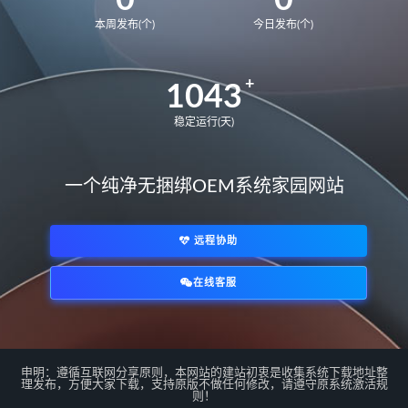
0
0
本周发布(个)
今日发布(个)
BDR-WFE9HN
华为荣耀 MagicBook 15 2021
GLO-F76
GLO-F56
1043
华为荣耀 MagicBook 14
FRR-WFG9
稳定运行(天)
FRR-WFD9
华为荣耀猎人游戏本V700
一个纯净无捆绑OEM系统家园网站
HKD-W76
HKD-W56
MateBook14S 2021
NbDE-WFH9
NbDE-WFE9
NbDE-WDH9
远程协助
MateBookD14
BoDE-WFH9
在线客服
BoDE-WFE9
12代U
*/
matebook E 2022
KLVL-W56W
matebook 14 2022
EMF-16
EMD-58
MateBook13S 2023
申明：遵循互联网分享原则，本网站的建站初衷是收集系统下载地址整
理发布，方便大家下载，支持原版不做任何修改，请遵守原系统激活规
MACHC-WAE9LP
则！