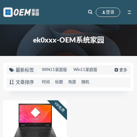
登录
ek0xxx-OEM系统家园
最新标签
WIN11家庭版
Win11家庭版
更多
win10家庭版
90K2
刃7000K
文章排序
时间
标题
热度
随机
联想拯救者
83EG
R7000
天选5PRO
FX607JV
FX607PV
VIP免费
华硕天选5PRO
Win10系统
M17-R4
笔记本
外星人
82QY
Gen2
V15
FL8000UN
FL8000UF
顽石
82TF
81TH