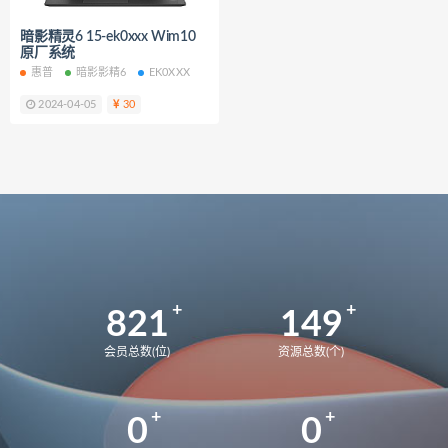
Y9000X
82UH
82K6
Y9000K
暗影精灵6 15-ek0xxx Wim10
81LC
81FW
Y7000
2018
原厂系统
82WK
82WM
90V2
惠普
暗影影精6
EK0XXX
刃7000K-26IRB
90VA
2024-04-05
30
9000K-34IRZ
90NK
刃7000K-28IMB
拯救者
2024
83DF
拯救者Y9000P
UX8402ZE
UX8402ZA
82FW
拯救者Y7000
82RE
82YA
82Y9
拯救者r7000p
82RG
82RC
拯救者Y7000p
821
149
拯救者r7000P2021 82JW
82GR
会员总数(位)
资源总数(个)
拯救者r7000P
82B6
拯救者r7000
2021
MateBook13
BMH-WFQ9HN
0
0
华为荣耀 MagicBook 15 锐龙版 2021