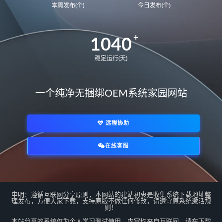
本周发布(个)
今日发布(个)
BDR-WFE9HN
华为荣耀 MagicBook 15 2021
1040
GLO-F76
GLO-F56
华为荣耀 MagicBook 14
FRR-WFG9
稳定运行(天)
FRR-WFD9
华为荣耀猎人游戏本V700
一个纯净无捆绑OEM系统家园网站
HKD-W76
HKD-W56
MateBook14S 2021
NbDE-WFH9
远程协助
NbDE-WFE9
NbDE-WDH9
MateBookD14
BoDE-WFH9
在线客服
BoDE-WFE9
12代U
*/
matebook E 2022
KLVL-W56W
matebook 14 2022
EMF-16
申明：遵循互联网分享原则，本网站的建站初衷是收集系统下载地址整
EMD-58
MateBook13S 2023
理发布，方便大家下载，支持原版不做任何修改，请遵守原系统激活规
则！
MACHC-WAE9LP
本站分享的系统仅为个人学习测试使用，内容均来自互联网，请在下载