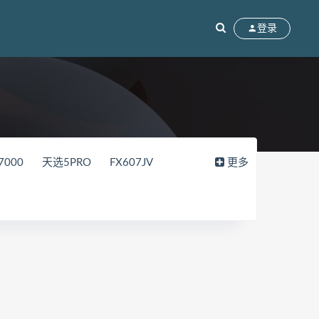
登录
7000
天选5PRO
FX607JV
更多
15
FL8000UN
FL8000UF
2018
82WK
82WM
90V2
DF
拯救者Y9000P
UX8402ZE
RC
拯救者Y7000p
ok13
BMH-WFQ9HN
76
GLO-F56
HKD-W56
MateBook14S 2021