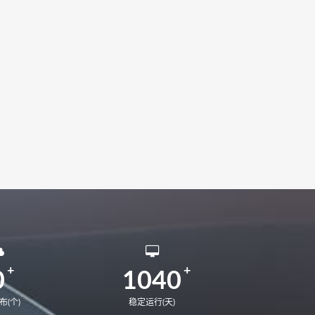
12代U
matebook E 2022
AE9LP
MateBook X PRO 2020
0
MateStation B520
KelvinM-W5651W
0
1040
布(个)
稳定运行(天)