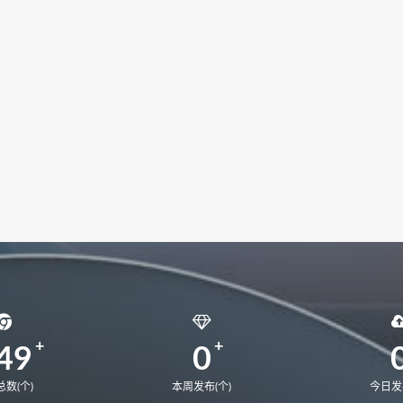
NbDE-WDH9
MateBookD14
BoDE-WFH9
BoDE-WFE9
22
EMF-16
EMD-58
MateBook13S 2023
MACHC-W
ebook 14 2020
matebook 13 2020锐龙版
matebook 13 202
9A
CREM-WFG9
MateBook16
MateBook14锐龙版2021
49
0
数(个)
本周发布(个)
今日发