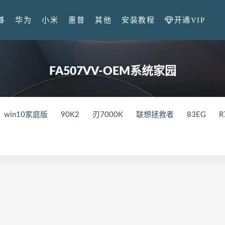
开通VIP
碁
华为
小米
惠普
其他
安装教程
FA507VV-OEM系统家园
win10家庭版
90K2
刃7000K
联想拯救者
83EG
R
in10系统
M17-R4
笔记本
外星人
82QY
Gen2
V
X
82UH
82K6
Y9000K
81LC
81FW
Y7000
0K-34IRZ
90NK
刃7000K-28IMB
拯救者
2024
83
000
82RE
82YA
82Y9
拯救者r7000p
82RG
82
GR
拯救者r7000P
82B6
拯救者r7000
2021
MateBo
021
BDR-WFE9HN
华为荣耀 MagicBook 15 2021
GLO-F
WFG9
FRR-WFD9
华为荣耀猎人游戏本V700
HKD-W76