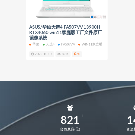
NbDE-WFH9
NbDE-WFE9
KLVL-W56W
matebook 14 20
ASUS/华硕天选4 FA507VV 13900H
matebook 14 2020锐龙版
mat
RTX4060 win11家庭版工厂文件原厂
MateStation B515
CREM-WFG
镜像系统
华硕
天选4
FA507VV
WIN11家庭版
2025-10-07
8.8K
60
821
1
会员总数(位)
资源总