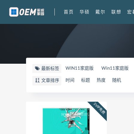
首页
华硕
戴尔
联想
宏
WIN11家庭版
Win11家庭版
最新标签
FX607PV
华硕天选5PRO
W
时间
标题
热度
随机
文章排序
顽石
82TF
81TH
Y9000
刃7000K-26IRB
90VA
900
SVIP免费
UX8402ZA
82FW
拯救者Y7
拯救者r7000P2021 82JW
82
华为荣耀 MagicBook 15 锐龙版 2
华为荣耀 MagicBook 14
FRR-