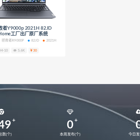
NbDE-WDH9
MateBookD14
BoDE-WFH9
BoDE-WFE9
22
EMF-16
EMD-58
MateBook13S 2023
MACHC-W
Y9000p 2021H 82JD
ebook 14 2020
matebook 13 2020锐龙版
matebook 13 202
0Home工厂出厂原厂系统
9A
CREM-WFG9
MateBook16
MateBook14锐龙版2021
拯救者R9000P
82JD
2021H
04-10
5.6K
30
49
0
数(个)
本周发布(个)
今日发