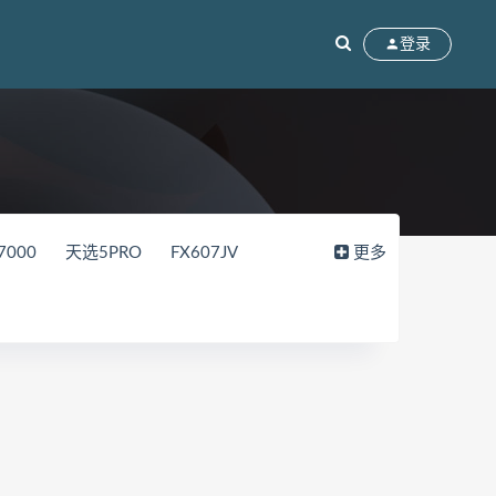
登录
7000
天选5PRO
FX607JV
更多
15
FL8000UN
FL8000UF
2018
82WK
82WM
90V2
DF
拯救者Y9000P
UX8402ZE
RC
拯救者Y7000p
ok13
BMH-WFQ9HN
76
GLO-F56
HKD-W56
MateBook14S 2021