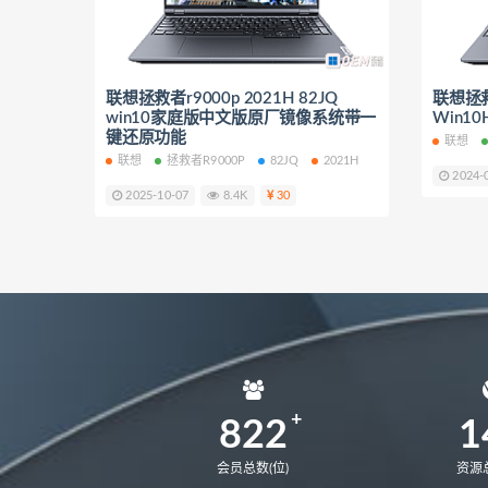
NbDE-WFH9
NbDE-WFE9
KLVL-W56W
matebook 14 20
联想拯救者r9000p 2021H 82JQ
matebook 14 2020锐龙版
联想拯救者
mat
win10家庭版中文版原厂镜像系统带一
Win1
MateStation B515
CREM-WFG
键还原功能
联想
联想
拯救者R9000P
82JQ
2021H
2024-
2025-10-07
8.4K
30
822
1
会员总数(位)
资源总