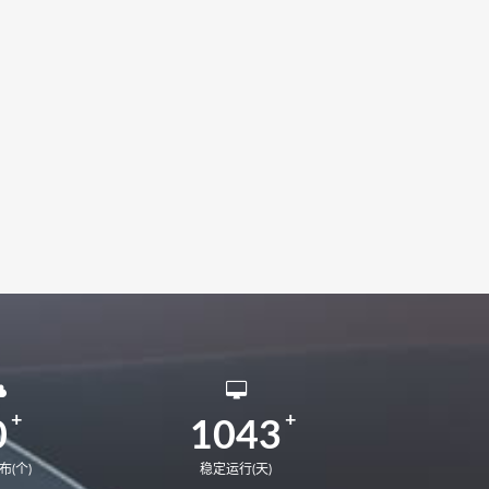
12代U
matebook E 2022
AE9LP
MateBook X PRO 2020
0
MateStation B520
KelvinM-W5651W
0
1043
布(个)
稳定运行(天)