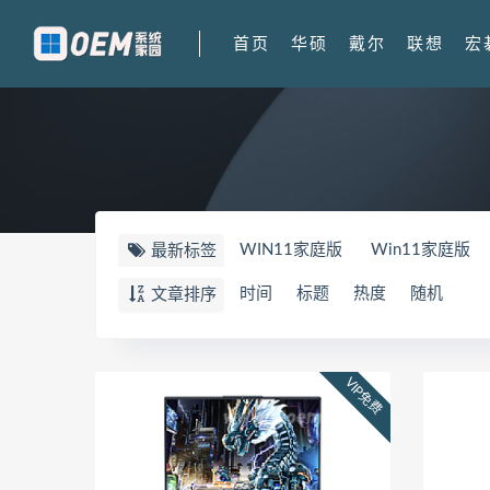
首页
华硕
戴尔
联想
宏
WIN11家庭版
Win11家庭版
最新标签
FX607PV
华硕天选5PRO
W
时间
标题
热度
随机
文章排序
顽石
82TF
81TH
Y9000
刃7000K-26IRB
90VA
900
VIP免费
UX8402ZA
82FW
拯救者Y7
拯救者r7000P2021 82JW
82
华为荣耀 MagicBook 15 锐龙版 2
华为荣耀 MagicBook 14
FRR-