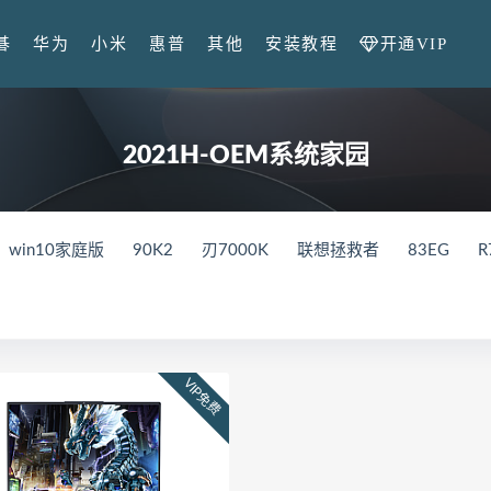
开通VIP
碁
华为
小米
惠普
其他
安装教程
2021H-OEM系统家园
win10家庭版
90K2
刃7000K
联想拯救者
83EG
R
in10系统
M17-R4
笔记本
外星人
82QY
Gen2
V
X
82UH
82K6
Y9000K
81LC
81FW
Y7000
0K-34IRZ
90NK
刃7000K-28IMB
拯救者
2024
83
VIP免费
000
82RE
82YA
82Y9
拯救者r7000p
82RG
82
GR
拯救者r7000P
82B6
拯救者r7000
2021
MateBo
021
BDR-WFE9HN
华为荣耀 MagicBook 15 2021
GLO-F
WFG9
FRR-WFD9
华为荣耀猎人游戏本V700
HKD-W76